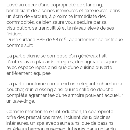
Lové au coeur d’une copropriété de standing,
bénéficiant de piscines intérieures et extérieures, dans
un écrin de verdure, à proximité immédiate des
commodités, ce bien saura vous séduire par sa
distribution, sa tranquillité et le niveau élevé de ses
finitions.
2
D’une surface PPE de 58 m
, l’appartement se distribue
comme suit:
La partie diurne se compose d’un généreux hall
d’entrée avec placards intégrés, d’un agréable séjour
avec espace repas ainsi que d’une cuisine ouverte
entièrement équipée.
La partie nocturne comprend une élégante chambre à
coucher, d’un dressing ainsi qu’une salle de douche
complète agrémentée d’une armoire pouvant accueillir
un lave-linge.
Comme mentionné en introduction, la copropriété
offre des prestations rares, incluant deux piscines
intérieures, un spa avec sauna ainsi que de bassins
extérieurs harmonieusement intégrés dans un jardin