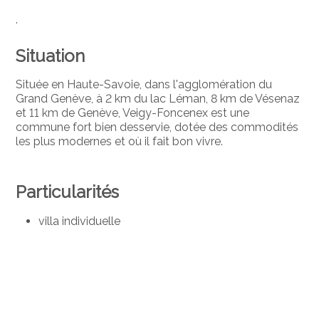
.
Situation
Située en Haute-Savoie, dans l'agglomération du
Grand Genève, à 2 km du lac Léman, 8 km de Vésenaz
et 11 km de Genève, Veigy-Foncenex est une
commune fort bien desservie, dotée des commodités
les plus modernes et où il fait bon vivre.
Particularités
villa individuelle
au calme absolu
2
jardin d'environ 470 m
piscine chauffée
4 chambres + 1 d'appoint
salle de jeux
grand séjour avec poêle à bois