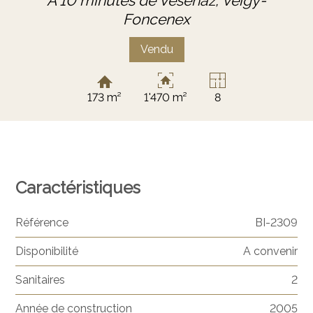
À 10 minutes de Vésenaz,
Veigy-
Foncenex
Vendu
173 m²
1'470 m²
8
Caractéristiques
Référence
BI-2309
Disponibilité
A convenir
Sanitaires
2
Année de construction
2005