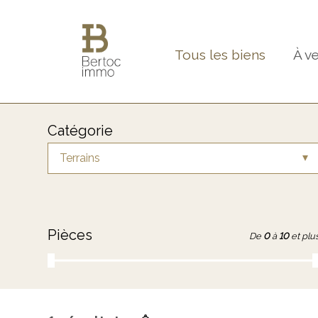
Tous les biens
À v
Catégorie
Terrains
Pièces
De
0
à
10
et plu