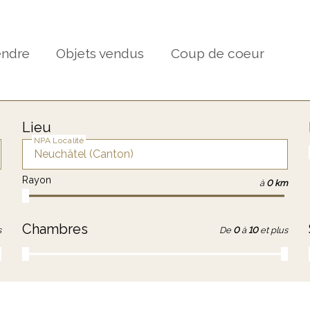
endre
Objets vendus
Coup de coeur
Lieu
NPA Localité
Rayon
à
0 km
Chambres
s
De
0
à
10
et plus